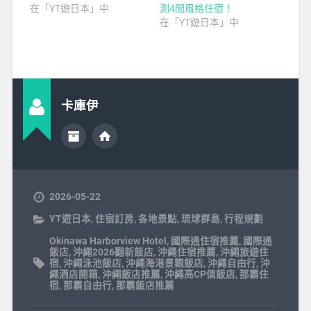
在「YT遊日本」中
測4間風格住宿！
在「YT遊日本」中
卡庫伊
2026-05-22
YT遊日本
,
住宿訂房
,
各地景點
,
琉球群島
,
行程規劃
Okinawa Harborview Hotel
,
國際通住宿推薦
,
國際通
飯店
,
沖繩2026翻新飯店
,
沖繩住宿推薦
,
沖繩旅遊住
宿
,
沖繩泳池飯店
,
沖繩海港景觀飯店
,
沖繩自由行
,
沖
繩酒店開箱
,
沖繩飯店推薦
,
沖繩高CP值飯店
,
那霸住
宿
,
那霸自由行
,
那霸飯店推薦