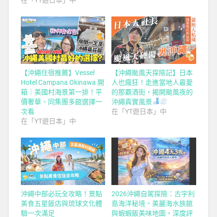
【沖繩住宿推薦】Vessel
【沖繩颱風天探險記】日本
Hotel Campana Okinawa 開
人也瘋狂！走進當地人最愛
箱｜美國村海景第一排！平
的那霸酒街，揭開颱風夜的
價奢華、同集團多館選擇一
沖繩真實風景
次看
在「YT遊日本」中
在「YT遊日本」中
沖繩中部必玩全攻略！景點
2026沖繩自駕探險：古宇利
美食五星飯店與琉球文化體
島海洋秘境、美麗海水族館
驗一次滿足
與蝦蝦飯美味地圖，深度評