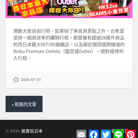
規劃大阪自由行時，如果除了美食與景點之外，也希望
安排一趟高效率的購物行程，那麼擁有超過28萬件商品
的西日本最大NITORI旗艦店，以及鄰近關西國際機場的
Rinku Premium Outlets（臨空城Outlet），絕對值得列
入行程。
2026-07-31
« 較舊的文章
© 2026
就要玩日本
返回頁首 ↑
Email
Facebook
Twitter
Line
P