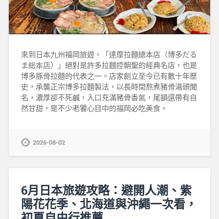
來到日本九州福岡旅遊，「達摩拉麵總本店（博多だる
ま総本店）」絕對是許多拉麵控朝聖的經典名店，也是
博多豚骨拉麵的代表之一。店家創立至今已有數十年歷
史，承襲正宗博多拉麵製法，以長時間熬煮豬骨湯頭聞
名，濃厚卻不死鹹，入口充滿豬骨香氣，尾韻還帶有自
然甘甜，是不少老饕心目中的福岡必吃美食。
2026-08-02
6月日本旅遊攻略：避開人潮、紫
陽花花季、北海道與沖繩一次看，
初夏自由行推薦