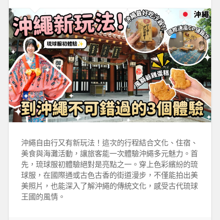
沖繩自由行又有新玩法！這次的行程結合文化、住宿、
美食與海灘活動，讓旅客能一次體驗沖繩多元魅力。首
先，琉球服初體驗絕對是亮點之一。穿上色彩繽紛的琉
球服，在國際通或古色古香的街道漫步，不僅能拍出美
美照片，也能深入了解沖繩的傳統文化，感受古代琉球
王國的風情。