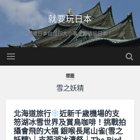
就要玩日本
網羅日本自由行大小事，盡情玩日本！
標籤
雪之妖精
北海道旅行
近新千歲機場的支
笏湖冰雪世界及賞鳥咖啡！挑戰拍
攝會飛的大福 銀喉長尾山雀(雪之
妖精)｜支笏湖冰濤祭｜The Bird