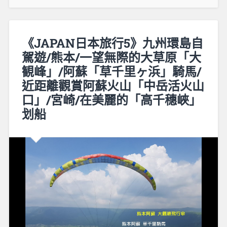
《JAPAN日本旅行5》九州環島自
駕遊/熊本/一望無際的大草原「大
観峰」/阿蘇「草千里ヶ浜」騎馬/
近距離觀賞阿蘇火山「中岳活火山
口」/宮崎/在美麗的「高千穗峽」
划船