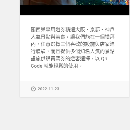
關西樂享周遊券精選大阪・京都・神戶
人氣景點與美食，讓我們能在一個禮拜
內，任意選擇三個喜歡的設施與店家進
行體驗，而且提供多個知名人氣的景點
設施供購買票券的遊客選擇，以 QR
Code 就能輕鬆的使用。
2022-11-23