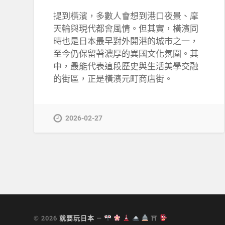
提到橫濱，多數人會想到港口夜景、摩
天輪與現代都會風情。但其實，橫濱同
時也是日本最早對外開港的城市之一，
至今仍保留著濃厚的異國文化氛圍。其
中，最能代表這段歷史與生活美學交融
的街區，正是橫濱元町商店街。
2026-02-27
© 2026
就要玩日本
—
⛩