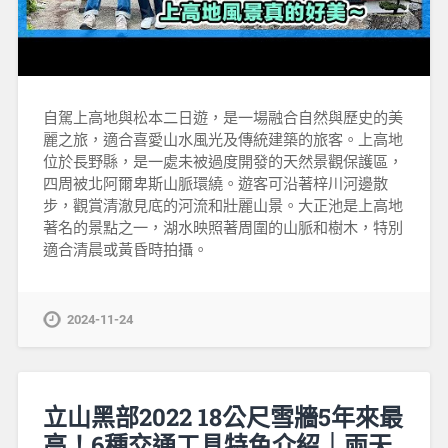
自駕上高地與松本二日遊，是一場融合自然與歷史的美
麗之旅，適合喜愛山水風光及傳統建築的旅客。上高地
位於長野縣，是一處未被過度開發的天然景觀保護區，
四周被北阿爾卑斯山脈環繞。遊客可沿著梓川河邊散
步，觀賞清澈見底的河流和壯麗山景。大正池是上高地
著名的景點之一，湖水映照著周圍的山脈和樹木，特別
適合清晨或黃昏時拍攝。
2024-11-24
立山黑部2022 18公尺雪牆5年來最
高！6種交通工具特色介紹｜兩天