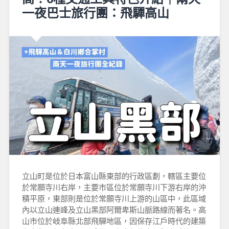
一夜巴士旅行團：飛驒高山
立山町是位於日本富山縣東部的行政區劃，轄區主要位
於常願寺川右岸，主要市區位於常願寺川下游右岸的沖
積平原，東部則是位於常願寺川上游的山區中，此區域
內以立山連峰及立山黑部阿爾卑斯山脈路線而著名。高
山市位於岐阜縣北部飛驒地區，因保存江戶時代的建築