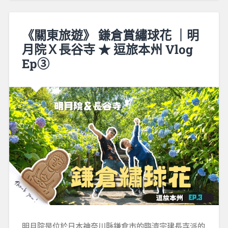
《關東旅遊》 鎌倉賞繡球花 ｜明
月院Ｘ長谷寺 ★ 逗旅本州 Vlog
Ep③
明月院是位於日本神奈川縣鎌倉市的臨濟宗建長寺派的