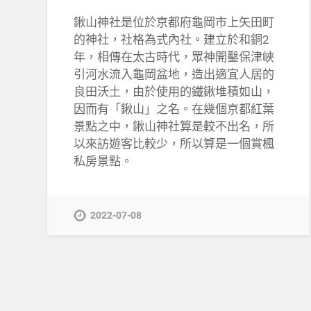
鍬山神社是位於京都府龜岡市上矢田町
的神社，社格為式內社。建立於和銅2
年，相傳在太古時代，眾神開鑿保津峽
引河水流入龜岡盆地，造出適宜人居的
良田沃土，由於使用的鐵鍬堆積如山，
因而有「鍬山」之名。在幾個京都紅葉
景點之中，鍬山神社算是較不出名，所
以來訪遊客比較少，所以算是一個賞楓
私房景點。
2022-07-08