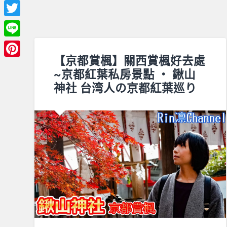
Facebook
Twitter
Line
【京都賞楓】關西賞楓好去處
Pinterest
~京都紅葉私房景點 ‧ 鍬山
神社 台湾人の京都紅葉巡り