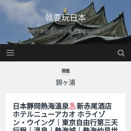
就要玩日本
網羅日本自由行大小事，盡情玩日本！
標籤
錦ヶ浦
日本靜岡熱海溫泉
新赤尾酒店
ホテルニューアカオ ホライゾ
ン・ウイング｜東京自由行第三天
行程｜溫泉｜熱海城｜熱海仲見世