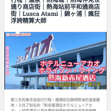
通り商店街｜熱海站前平和通商店
街｜Lusca Atami｜錦ヶ浦｜瘋狂
浮誇精算大師
第三天的東京自由行行程，選擇前往靜岡熱海的溫泉勝
地，入住了知名的「新赤尾酒店ホテルニューアカ
オ」。這家酒店以其壯麗的海景和高級的溫泉設施聞