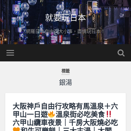
就要玩日本
網羅日本自由行大小事，盡情玩日本！
標籤
銀湯
大阪神戶自由行攻略有馬溫泉＋六
甲山一日遊
溫泉街必吃美食
六甲山纜車夜景｜千房大阪燒必吃
和牛可樂餅｜三大古湯｜太閣