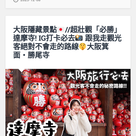
大阪隱藏景點
//超壯觀「必勝」
達摩寺! IG打卡必去
跟我走觀光
客絕對不會走的路線
大阪箕
面・勝尾寺