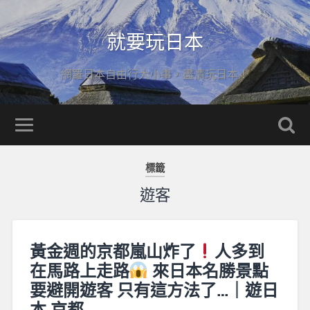
就要玩日本
網羅日本自由行大小事，盡情玩日本！
標籤
遊客
黃金週的京都嵐山炸了
人多到
在馬路上走路
來日本名勝景點
要避開遊客 只有這方法了…｜遊日
本 京都