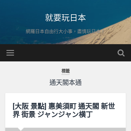
就要玩日本
網羅日本自由行大小事，盡情玩日本！
標籤
通天閣本通
[大阪 景點] 惠美須町 通天閣 新世
界 街景 ジャンジャン横丁