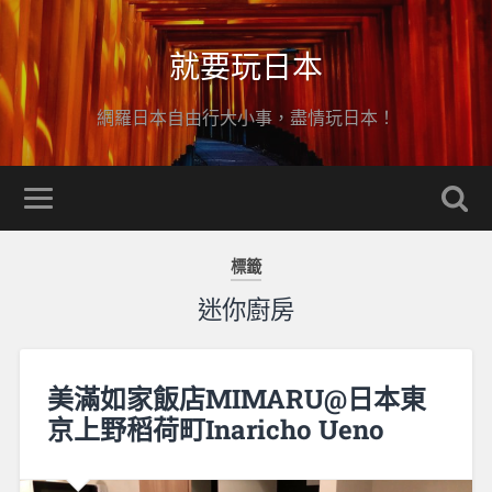
就要玩日本
網羅日本自由行大小事，盡情玩日本！
標籤
迷你廚房
美滿如家飯店MIMARU@日本東
京上野稻荷町Inaricho Ueno