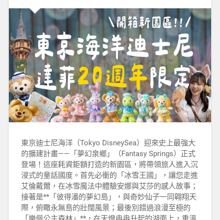
東京迪士尼海洋（Tokyo DisneySea）迎來史上最強大
的擴建計畫——「夢幻泉鄉」（Fantasy Springs）正式
登場！這座耗資鉅額打造的新園區，將帶領旅人進入沉
浸式的童話國度。首先必衝的「冰雪王國」，讓您走進
艾倫戴爾，在冰雪魔法中體驗安娜與艾莎的感人故事；
接著是**「彼得潘的夢幻島」，與奇妙仙子一同翱翔天
際，俯瞰永無島的壯闊風景；最後別錯過浪漫至極的
「樂佩公主森林」**，在天燈冉冉升起的湖面上，重溫