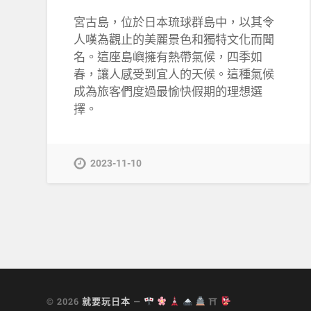
宮古島，位於日本琉球群島中，以其令
人嘆為觀止的美麗景色和獨特文化而聞
名。這座島嶼擁有熱帶氣候，四季如
春，讓人感受到宜人的天候。這種氣候
成為旅客們度過最愉快假期的理想選
擇。
2023-11-10
© 2026
就要玩日本
—
⛩