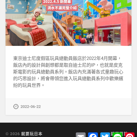
東京迪士尼度假區玩具總動員飯店於2022年4月開幕，
飯店內的設計與創想都是取自迪士尼的IP，也就是皮克
斯電影的玩具總動員系列。飯店內充滿著各式童趣玩心
的巧思設計，將會帶領您進入玩具總動員系列中歡樂繽
紛的玩具世界。
2022-06-22
© 2026
就要玩日本
返回頁首 ↑
Email
Facebook
Twitter
Line
P