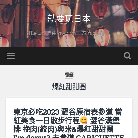
就要玩日本
網羅日本自由行大小事，盡情玩日本！
標籤
爆紅甜甜圈
東京必吃2023 澀谷原宿表參道 當
紅美食一日散步行程
澀谷漢堡
排 挽肉(絞肉)與米&爆紅甜甜圈
I’m donut? 表參道 GARIGUETTE