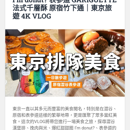
法式千層酥 原宿竹下通｜東京旅
遊 4K VLOG
東京一直以其多元而豐富的美食聞名，特別是在澀谷、
原宿和表參道這樣的繁華地帶，更是匯聚了眾多當紅美
食。這次的VLOG將帶您進行一場美食之旅，探尋澀谷
漢堡排、挽肉與米、爆紅甜甜圈 I’m donut?、表參道的