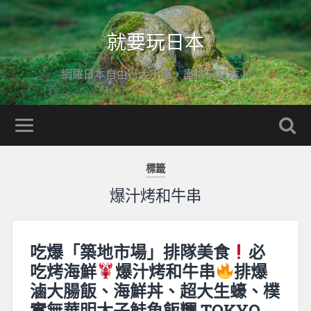
就要玩日本
網羅日本自由行大小事，盡情玩日本！
標籤
爆汁烤和牛串
吃爆「築地市場」排隊美食
必
吃烤海鮮
爆汁烤和牛串
排爆
滷大腸飯、海鮮丼、超大生蠔、樸
實無華明太子鮭魚飯糰 TOKYO