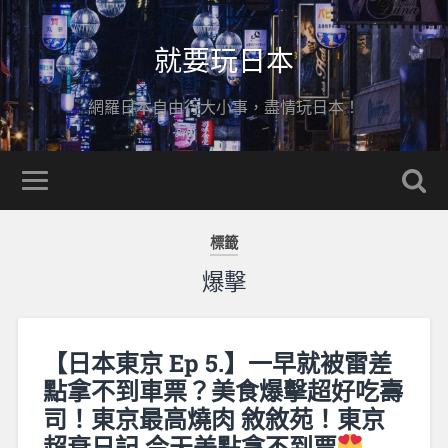
就要玩日本
網羅日本自由行大小事，盡情玩日本！
標籤
爆擊
【日本東京 Ep 5.】一早就被雷差
點拿不到車票？美食爆擊超好吃壽
司！東京最高燒肉 敘敘苑！東京
超衰日記 今天差點拿不到票