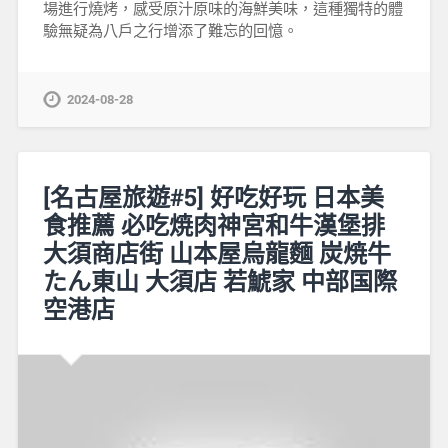
場進行燒烤，感受原汁原味的海鮮美味，這種獨特的體
驗無疑為八戶之行增添了難忘的回憶。
2024-08-28
[名古屋旅遊#5] 好吃好玩 日本美
食推薦 必吃焼肉神宮和牛漢堡排
大須商店街 山本屋烏龍麵 炭焼牛
たん東山 大須店 若鯱家 中部国際
空港店