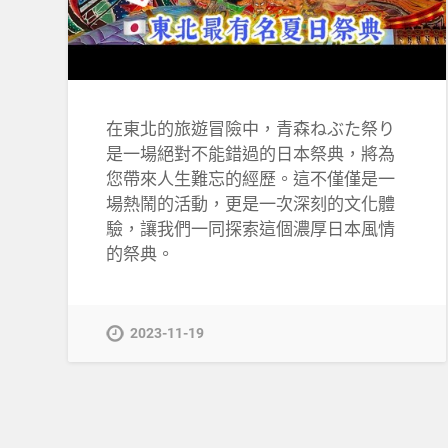
在東北的旅遊冒險中，青森ねぶた祭り
是一場絕對不能錯過的日本祭典，將為
您帶來人生難忘的經歷。這不僅僅是一
場熱鬧的活動，更是一次深刻的文化體
驗，讓我們一同探索這個濃厚日本風情
的祭典。
2023-11-19