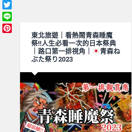
Facebook
Twitter
Line
東北旅遊｜看熱鬧青森睡魔
Pinterest
祭!!人生必看一次的日本祭典
｜路口第一排視角｜
青森ね
ぶた祭り2023