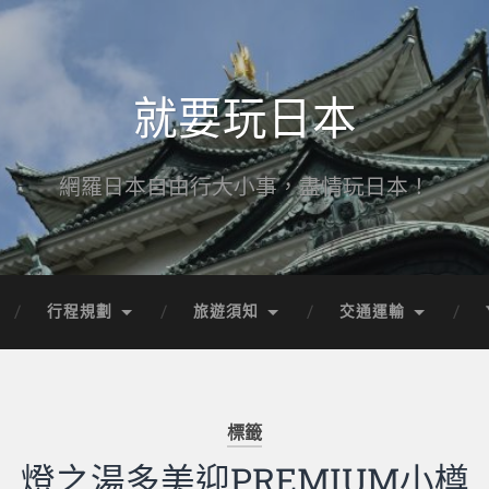
就要玩日本
網羅日本自由行大小事，盡情玩日本！
行程規劃
旅遊須知
交通運輸
標籤
燈之湯多美迎PREMIUM小樽