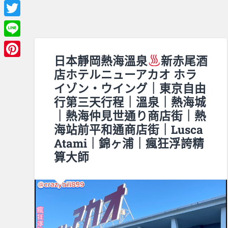
Facebook
Twitter
Line
日本靜岡熱海溫泉
新赤尾酒
Pinterest
店ホテルニューアカオ ホラ
イゾン・ウイング｜東京自由
行第三天行程｜溫泉｜熱海城
｜熱海仲見世通り商店街｜熱
海站前平和通商店街｜Lusca
Atami｜錦ヶ浦｜瘋狂浮誇精
算大師