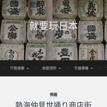
就要玩日本
網羅日本自由行大小事，盡情玩日本！
行程規劃
旅遊須知
交通運輸
標籤
熱海仲見世通り商店街