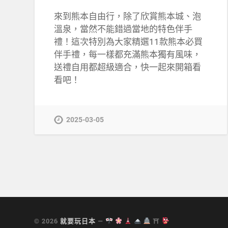
來到熊本自由行，除了欣賞熊本城、泡
溫泉，當然不能錯過當地的特色伴手
禮！這次特別為大家精選11款熊本必買
伴手禮，每一樣都充滿熊本獨有風味，
送禮自用都超級適合，快一起來開箱看
看吧！
2025-03-05
© 2026
就要玩日本
—
⛩