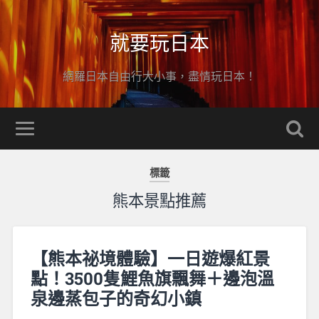
就要玩日本
網羅日本自由行大小事，盡情玩日本！
標籤
熊本景點推薦
【熊本祕境體驗】一日遊爆紅景
點！3500隻鯉魚旗飄舞＋邊泡溫
泉邊蒸包子的奇幻小鎮