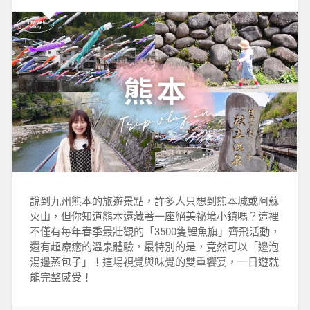
說到九州熊本的旅遊景點，許多人只想到熊本城或阿蘇
火山，但你知道熊本還藏著一座絕美祕境小鎮嗎？這裡
不僅有每年春季最壯觀的「3500隻鯉魚旗」齊飛活動，
還有超療癒的溫泉體驗，最特別的是，竟然可以「邊泡
湯邊蒸包子」！這場視覺與味覺的雙重饗宴，一日遊就
能完整感受！