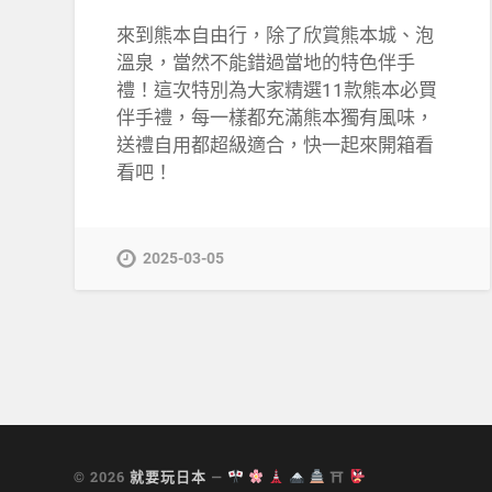
來到熊本自由行，除了欣賞熊本城、泡
溫泉，當然不能錯過當地的特色伴手
禮！這次特別為大家精選11款熊本必買
伴手禮，每一樣都充滿熊本獨有風味，
送禮自用都超級適合，快一起來開箱看
看吧！
2025-03-05
© 2026
就要玩日本
—
⛩