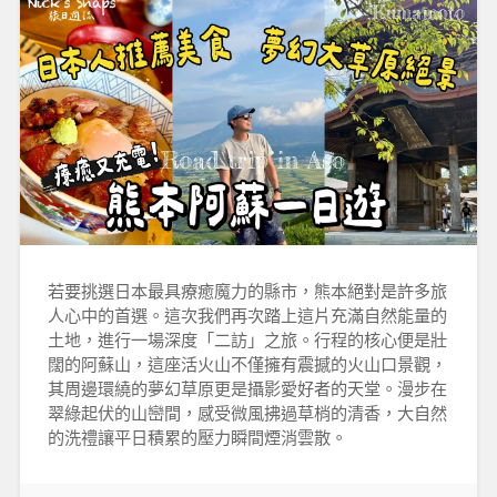
若要挑選日本最具療癒魔力的縣市，熊本絕對是許多旅
人心中的首選。這次我們再次踏上這片充滿自然能量的
土地，進行一場深度「二訪」之旅。行程的核心便是壯
闊的阿蘇山，這座活火山不僅擁有震撼的火山口景觀，
其周邊環繞的夢幻草原更是攝影愛好者的天堂。漫步在
翠綠起伏的山巒間，感受微風拂過草梢的清香，大自然
的洗禮讓平日積累的壓力瞬間煙消雲散。