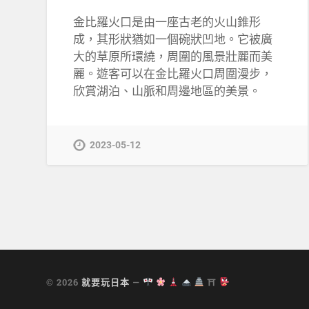
金比羅火口是由一座古老的火山錐形
成，其形狀猶如一個碗狀凹地。它被廣
大的草原所環繞，周圍的風景壯麗而美
麗。遊客可以在金比羅火口周圍漫步，
欣賞湖泊、山脈和周邊地區的美景。
2023-05-12
© 2026
就要玩日本
—
⛩