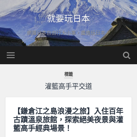
就要玩日本
網羅日本自由行大小事，盡情玩日本！
標籤
灌籃高手平交道
【鎌倉江之島浪漫之旅】入住百年
古蹟溫泉旅館，探索絕美夜景與灌
籃高手經典場景！