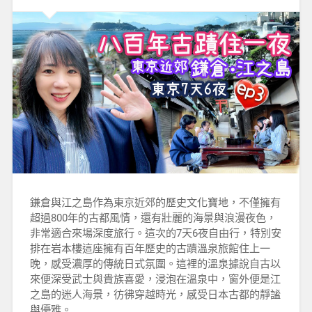
鎌倉與江之島作為東京近郊的歷史文化寶地，不僅擁有
超過800年的古都風情，還有壯麗的海景與浪漫夜色，
非常適合來場深度旅行。這次的7天6夜自由行，特別安
排在岩本樓這座擁有百年歷史的古蹟溫泉旅館住上一
晚，感受濃厚的傳統日式氛圍。這裡的溫泉據說自古以
來便深受武士與貴族喜愛，浸泡在溫泉中，窗外便是江
之島的迷人海景，彷彿穿越時光，感受日本古都的靜謐
與優雅。