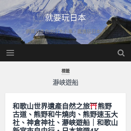
就要玩日本
網羅日本自由行大小事，盡情玩日本！
標籤
瀞峽遊船
和歌山世界遺產自然之旅
熊野
古道、熊野和牛燒肉、熊野速玉大
社、神倉神社、瀞峽遊船｜和歌山
新宮市自由行・日本旅遊4K