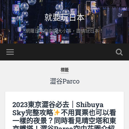
就要玩日本
網羅日本自由行大小事，盡情玩日本！
標籤
澀谷Parco
2023東京澀谷必去｜Shibuya
Sky完整攻略
不用買票也可以看
一樣的夜景？同時看見晴空塔和東
京鐵塔！澀谷Parco空中花園介紹