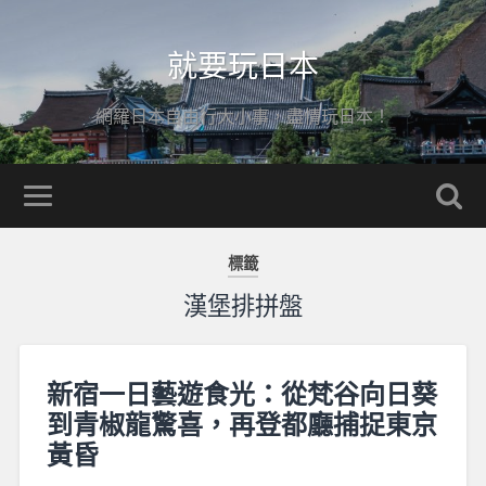
就要玩日本
網羅日本自由行大小事，盡情玩日本！
標籤
漢堡排拼盤
新宿一日藝遊食光：從梵谷向日葵
到青椒龍驚喜，再登都廳捕捉東京
黃昏