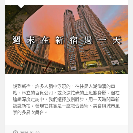
說到新宿，許多人腦中浮現的，往往是人潮洶湧的車
站、林立的百貨公司，或永遠忙碌的上班族身影。但在
這趟深度走訪中，我們選擇放慢腳步，用一天時間重新
認識新宿，發現它其實是一座融合藝術、美食與城市風
景的多層次舞台。
2026-01-22