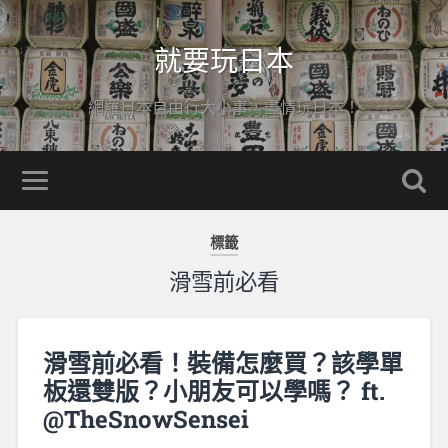
就要玩日本
網羅日本自由行大小事，盡情玩日本！
標籤
滑雪前必看
滑雪前必看！裝備怎麼買？該學單
板還雙版？小朋友可以學嗎？ ft.
@TheSnowSensei