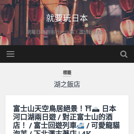
就要玩日本
網羅日本自由行大小事，盡情玩日本！
標籤
湖之飯店
富士山天空鳥居絕景！⛩
日本
河口湖兩日遊 / 對正富士山的酒
店！ / 富士回遊列車
/ 可愛龍貓
泡芙 / 下北澤古著店 | 4K