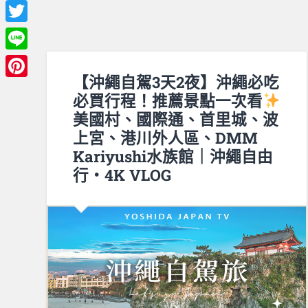
Facebook
Twitter
Line
【沖繩自駕3天2夜】沖繩必吃
Pinterest
必買行程！推薦景點一次看
美國村、國際通、首里城、波
上宮、港川外人區、DMM
Kariyushi水族館｜沖繩自由
行・4K VLOG