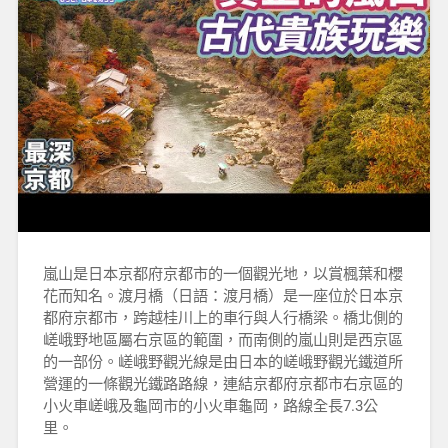
嵐山是日本京都府京都市的一個觀光地，以賞楓葉和櫻
花而知名。渡月橋（日語：渡月橋）是一座位於日本京
都府京都市，跨越桂川上的車行與人行橋梁。橋北側的
嵯峨野地區屬右京區的範圍，而南側的嵐山則是西京區
的一部份。嵯峨野觀光線是由日本的嵯峨野觀光鐵道所
營運的一條觀光鐵路路線，連結京都府京都市右京區的
小火車嵯峨及龜岡市的小火車龜岡，路線全長7.3公
里。