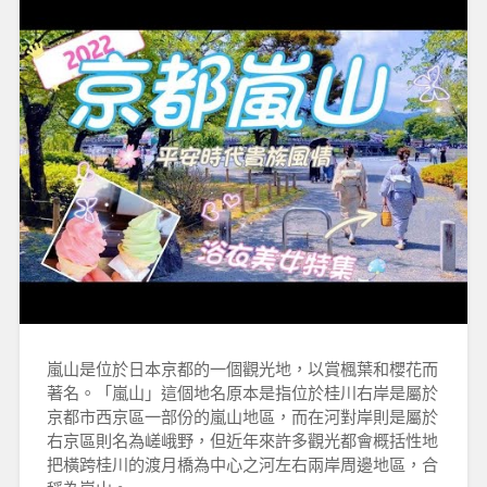
嵐山是位於日本京都的一個觀光地，以賞楓葉和櫻花而
著名。「嵐山」這個地名原本是指位於桂川右岸是屬於
京都市西京區一部份的嵐山地區，而在河對岸則是屬於
右京區則名為嵯峨野，但近年來許多觀光都會概括性地
把橫跨桂川的渡月橋為中心之河左右兩岸周邊地區，合