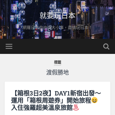
就要玩日本
網羅日本自由行大小事，盡情玩日本！
標籤
渡假勝地
【箱根3日2夜】DAY1新宿出發～
運用「箱根周遊券」開始旅程
入住強羅超美溫泉旅館