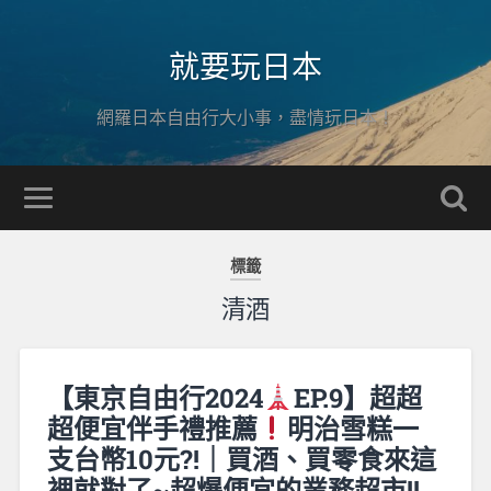
就要玩日本
網羅日本自由行大小事，盡情玩日本！
標籤
清酒
【東京自由行2024
EP.9】超超
超便宜伴手禮推薦
明治雪糕一
支台幣10元?!｜買酒、買零食來這
裡就對了~超爆便宜的業務超市!!